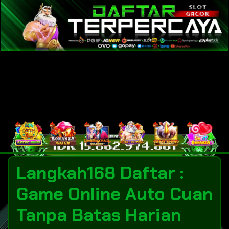
Langkah168 Daftar :
Game Online Auto Cuan
Tanpa Batas Harian